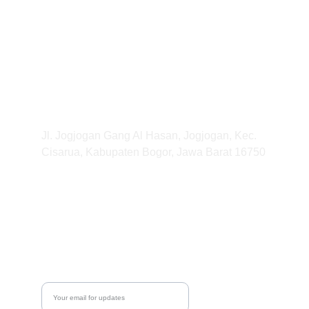
DPD RKP Kab. Bogor
Wisata Nasionalisme yang Edukatif dan 
Menyenangkan
Alamat
Jl. Jogjogan Gang Al Hasan, Jogjogan, Kec. 
Cisarua, Kabupaten Bogor, Jawa Barat 16750
KONTAK
WhatsApp
0821 2542 3425
Email
citrarkp@gmail.com
Enter your email address