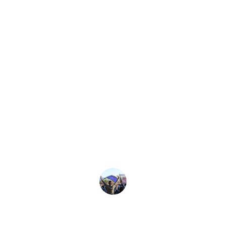
★★★★★
CitraRKP menyelenggarakan acara 
yang luar biasa yang benar-benar 
menginspirasi kami untuk berkontribusi 
terhadap pembangunan karakter 
Indonesia. Dedikasi mereka terhadap 
masa depan bangsa patut dipuji!
John Doe